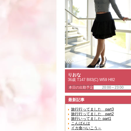
りおな
36歳 T147 B83(C) W59 H82
本日の出勤予定
20:00～23:00
最新記事
旅行行ってました part3
旅行行ってました part2
旅行いってました part1
こんばんは
イカ食べいこう～