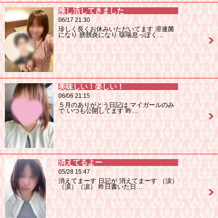
推し活してきました
06/17 21:30
珍しく長くお休みいただいてます 溶連菌
になり 膀胱炎になり 咳喘息っぽく…
美味しい！楽しい！
06/06 21:15
５月のありがとう日記は マイガールのみ
で いつも公開してます 昨…
消えてるよー
05/28 15:47
消えてまーす 日記が 消えてまーす （涙）
（涙）（涙） 昨日書いた日…