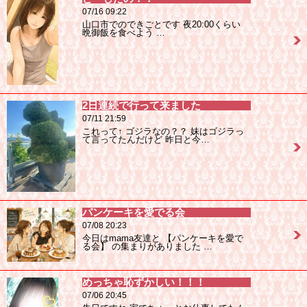
07/16 09:22
山口市でのできごとです 夜20:00くらい
晩御飯を食べよう …
2日連続で行って来ました
07/11 21:59
これって↑ ゴジラなの？？ 妹はゴジラっ
て言ってたんだけど 昨日と今…
パンケーキを愛でる会
07/08 20:23
今日はmama友達と 【パンケーキを愛で
る会】 の集まりがありました …
めっちゃ恥ずかしい！！！
07/06 20:45