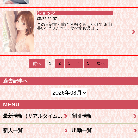
ショック
05/22 21:57
この日記書く前に 20分くらいかけて 沢山
書いてたんです… 食べ物も沢山…
前へ
1
2
3
4
5
次へ
過去記事へ
MENU
最新情報（リアルタイム速報）
割引情報
新人一覧
出勤一覧