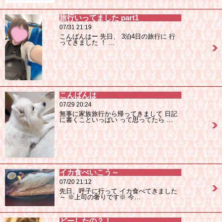
旅行いってました part1
07/31 21:19
こんばんはー 先日、 3泊4日の旅行に 行
ってきました ！ …
こんばんは
07/29 20:24
無事に家族旅行から帰ってきまして 日記
に書くこといっぱい って思ってたら …
イカ食べいこう～
07/20 21:12
先日、呼子に行って イカ食べてきました
～ ※上司の奢りです※ 今…
どーしたの？！