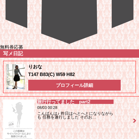
無料券応募
写メ日記
りおな
T147 B83(C) W59 H82
プロフィール詳細
旅行行ってました part2
08/03 00:28
こんばんは♪ 昨日はへとへとになりながら
も 任務を遂行しました そのお…