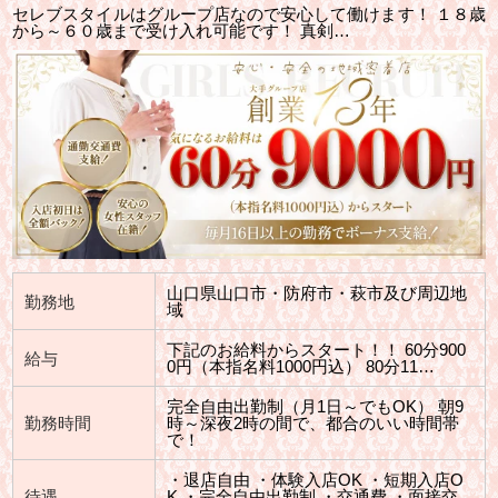
セレブスタイルはグループ店なので安心して働けます！ １８歳
から～６０歳まで受け入れ可能です！ 真剣…
山口県山口市・防府市・萩市及び周辺地
勤務地
域
下記のお給料からスタート！！ 60分900
給与
0円（本指名料1000円込） 80分11…
完全自由出勤制（月1日～でもOK） 朝9
勤務時間
時～深夜2時の間で、都合のいい時間帯
で！
・退店自由 ・体験入店OK ・短期入店O
待遇
K ・完全自由出勤制 ・交通費 ・面接交