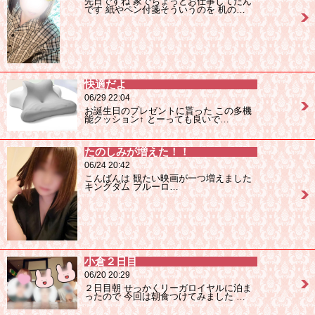
先日ですね 家でちょっとお仕事してたん
です 紙やペン付箋そういうのを 机の…
快適だよ
06/29 22:04
お誕生日のプレゼントに貰った この多機
能クッション↑ とーっても良いで…
たのしみが増えた！！
06/24 20:42
こんばんは 観たい映画が一つ増えました
キングダム ブルーロ…
小倉２日目
06/20 20:29
２日目朝 せっかくリーガロイヤルに泊ま
ったので 今回は朝食つけてみました …