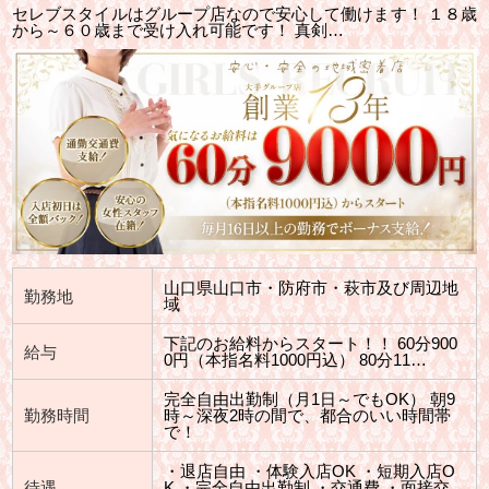
セレブスタイルはグループ店なので安心して働けます！ １８歳
から～６０歳まで受け入れ可能です！ 真剣…
山口県山口市・防府市・萩市及び周辺地
勤務地
域
下記のお給料からスタート！！ 60分900
給与
0円（本指名料1000円込） 80分11…
完全自由出勤制（月1日～でもOK） 朝9
勤務時間
時～深夜2時の間で、都合のいい時間帯
で！
・退店自由 ・体験入店OK ・短期入店O
待遇
K ・完全自由出勤制 ・交通費 ・面接交