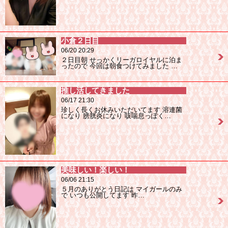
小倉２日目
06/20 20:29
２日目朝 せっかくリーガロイヤルに泊ま
ったので 今回は朝食つけてみました …
推し活してきました
06/17 21:30
珍しく長くお休みいただいてます 溶連菌
になり 膀胱炎になり 咳喘息っぽく…
美味しい！楽しい！
06/06 21:15
５月のありがとう日記は マイガールのみ
で いつも公開してます 昨…