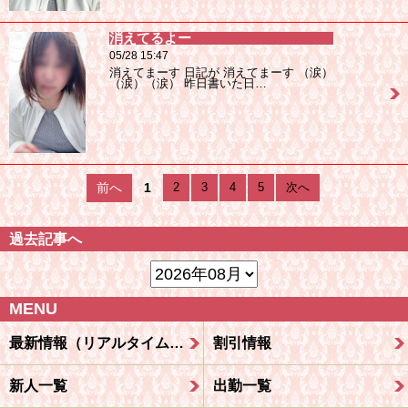
消えてるよー
05/28 15:47
消えてまーす 日記が 消えてまーす （涙）
（涙）（涙） 昨日書いた日…
前へ
1
2
3
4
5
次へ
過去記事へ
MENU
最新情報（リアルタイム速報）
割引情報
新人一覧
出勤一覧