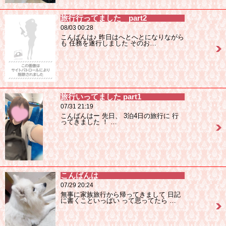
旅行行ってました part2
08/03 00:28
こんばんは♪ 昨日はへとへとになりながら
も 任務を遂行しました そのお…
旅行いってました part1
07/31 21:19
こんばんはー 先日、 3泊4日の旅行に 行
ってきました ！ …
こんばんは
07/29 20:24
無事に家族旅行から帰ってきまして 日記
に書くこといっぱい って思ってたら …