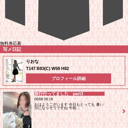
無料券応募
写メ日記
りおな
T147 B83(C) W59 H82
プロフィール詳細
旅行行ってました part3
08/08 09:19
おはようございます 今日もとっても 暑い
日になりそうですね 午前…