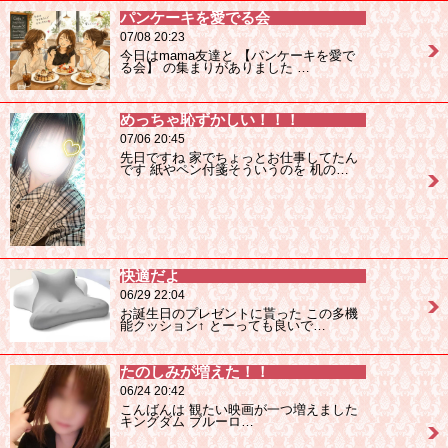
パンケーキを愛でる会
07/08 20:23
今日はmama友達と 【パンケーキを愛で
る会】 の集まりがありました …
めっちゃ恥ずかしい！！！
07/06 20:45
先日ですね 家でちょっとお仕事してたん
です 紙やペン付箋そういうのを 机の…
快適だよ
06/29 22:04
お誕生日のプレゼントに貰った この多機
能クッション↑ とーっても良いで…
たのしみが増えた！！
06/24 20:42
こんばんは 観たい映画が一つ増えました
キングダム ブルーロ…