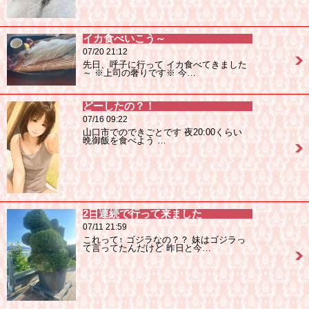
イカ食べいこう～
07/20 21:12
先日、呼子に行って イカ食べてきました
～ ※上司の奢りです※ 今…
どーしたの？！
07/16 09:22
山口市でのできごとです 夜20:00くらい
晩御飯を食べよう …
2日連続で行って来ました
07/11 21:59
これって↑ ゴジラなの？？ 妹はゴジラっ
て言ってたんだけど 昨日と今…